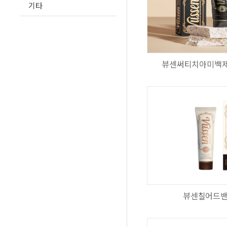
기타
뷰센써티치아미백제
뷰센칠어드