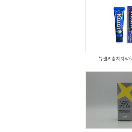
뷰센씨충치치약(