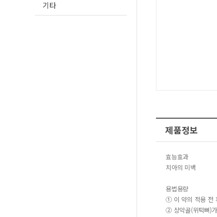
기타
제품정보
​효능효과
치아의 미백
용법용량
① 이 약의 적용 전
② 상악골(위턱뼈)가