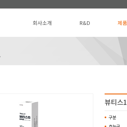
회사소개
R&D
제
뷰티스1
구분
효능군