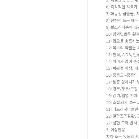
6) 즉각적인 치료가
7) 화농성 삼출물,
8) 선천성 또는 
9) 불소침착증이 있
10) 광과민반응 환
11) 입으로 호흡하
12) 복수의 약물을
13) 천식, AID
14) 치아가 많이 
15) 턱관절 이상, 
16) 중등도∼중증의
17) 통증 임계치가
18) 경부/두부/구강
19) 감기/발열 환자
20) 조절되지 않는
21) 테트라사이클린
22) 결합조직질환,
23) 심한 구역 반
3. 이상반응
치아 또는 잇몸의 시