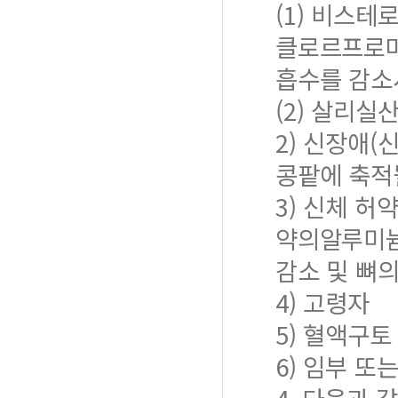
(1) 비스테
클로르프로마진
흡수를 감소
(2) 살리실
2) 신장애(
콩팥에 축적
3) 신체 허
약의알루미늄
감소 및 뼈
4) 고령자
5) 혈액구토
6) 임부 또