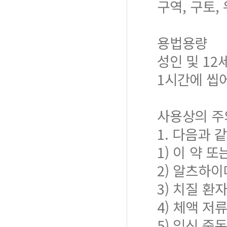
구역, 구토,
용법용량
성인 및 12
1시간에 씹어
사용상의 주
1. 다음과 
1) 이 약 
2) 알츠하
3) 치질 환
4) 체액 저
5) 임신 중