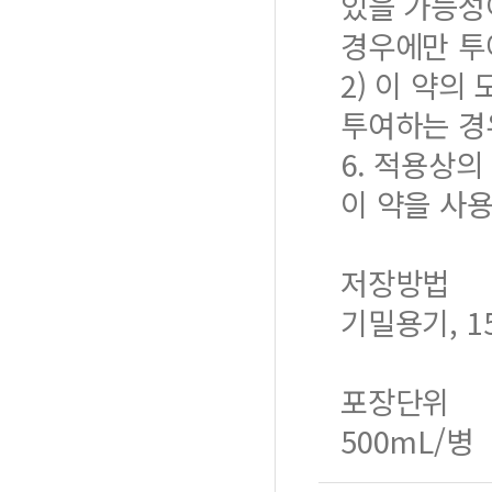
있을 가능성
경우에만 투
2) 이 약
투여하는 경
6. 적용상의
이 약을 사
저장방법
기밀용기, 1
포장단위
500mL/병