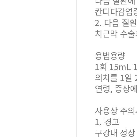
다음 질환에 
칸디다감염증
2. 다음 질
치근막 수술
용법용량
1회 15mL
의치를 1일 
연령, 증상에
사용상 주의
1. 경고
구강내 정상