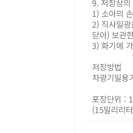
9. 저장상
1) 소아의 
2) 직사일
닫아) 보관한
3) 화기에 
저장방법
차광기밀용기,
포장단위 : 
(15밀리리터