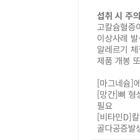
섭취 시 주
고칼슘혈증이
이상사례 발
알레르기 체
제품 개봉 
[마그네슘]
[망간]뼈 
필요
[비타민D]
골다공증발생