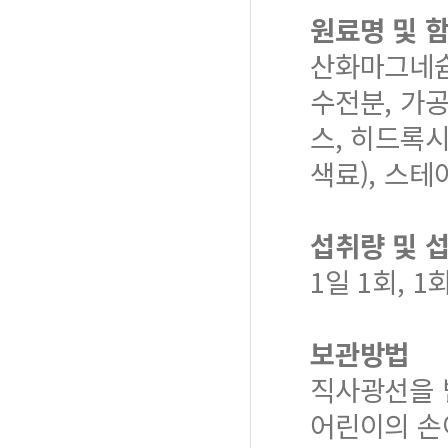
원료명 및 
산화마그네슘
수전분, 가공
스, 히드록
색료), 스
섭취량 및 
1일 1회, 
보관방법
직사광선을 
어린이의 손