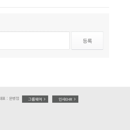
대표 : 문병점
그룹웨어
인사EHR